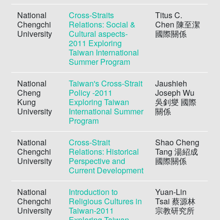
National
Cross-Straits
Titus C.
Chengchi
Relations: Social &
Chen 陳至潔
University
Cultural aspects-
國際關係
2011 Exploring
Taiwan International
Summer Program
National
Taiwan's Cross-Strait
Jaushieh
Cheng
Policy -2011
Joseph Wu
Kung
Exploring Taiwan
吳釗燮 國際
University
International Summer
關係
Program
National
Cross-Strait
Shao Cheng
Chengchi
Relations: Historical
Tang 湯紹成
University
Perspective and
國際關係
Current Development
National
Introduction to
Yuan-Lin
Chengchi
Religious Cultures in
Tsai 蔡源林
University
Taiwan-2011
宗教研究所
Exploring Taiwan