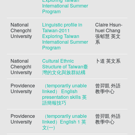
International Summer
Program
National
Linguistic profile in
Claire Hsun-
Chengchi
Taiwan-2011
huei Chang
University
Exploring Taiwan
張郇慧 英文
International Summer
系
Program
National
Cultural Ethnic
卜道 英文系
Chengchi
Structure of Taiwan臺
University
灣的文化與族群結構
Providence
（temporarily unable
曾羿凱 外語
University
linked） English
教學中心
presentation skills 英
語簡報技巧
Providence
（temporarily unable
曾羿凱 外語
University
linked）English 1 英
教學中心
文(一)