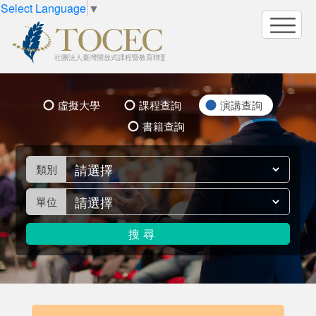
Select Language
▼
虛擬大學
課程查詢
演講查詢
書籍查詢
類別
單位
搜尋