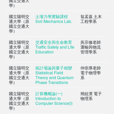
國立交通大
學）
國立陽明交
土壤力學實驗課程
翁孟嘉 土木
通大學（原
Soil Mechanics Lab.
工程學系
國立交通大
學）
國立陽明交
交通安全與生命教育
吳宗修老師
通大學（原
Traffic Safety and Life
運輸與物流
國立交通大
Education
管理學系
學）
國立陽明交
統計場論與量子相變
仲崇厚老師
通大學（原
Statistical Field
電子物理學
國立交通大
Theory and Quantum
系
學）
Phase Transitions
國立陽明交
計算機概論(一)
簡紋濱 電子
通大學（原
Introduction to
物理系
國立交通大
Computer Science(I)
學）