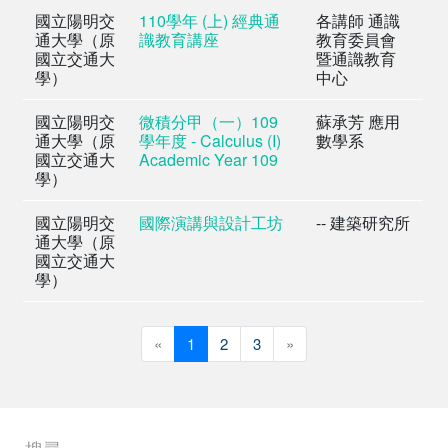
國立陽明交
110學年 (上) 經典通
各講師 通識
通大學（原
識教育講座
教育委員會
國立交通大
暨通識教育
學）
中心
國立陽明交
微積分甲（一）109
蘇承芳 應用
通大學（原
學年度 - Calculus (I)
數學系
國立交通大
Academic Year 109
學）
國立陽明交
國際演講與設計工坊
-- 建築研究所
通大學（原
國立交通大
學）
«
Previous
1
2
3
»
Next