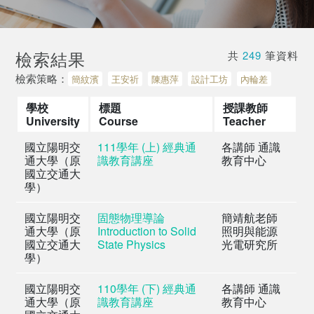
檢索結果
共
249
筆資料
檢索策略：
簡紋濱
王安祈
陳惠萍
設計工坊
內輪差
學校
標題
授課教師
University
Course
Teacher
國立陽明交
111學年 (上) 經典通
各講師 通識
通大學（原
識教育講座
教育中心
國立交通大
學）
國立陽明交
固態物理導論
簡靖航老師
通大學（原
Introduction to Solid
照明與能源
國立交通大
State Physics
光電研究所
學）
國立陽明交
110學年 (下) 經典通
各講師 通識
通大學（原
識教育講座
教育中心