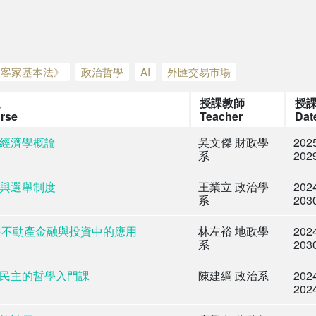
《客家基本法》
政治哲學
AI
外匯交易市場
題
授課教師
授
rse
Teacher
Dat
經濟學概論
吳文傑 財政學
202
系
202
與選舉制度
王業立 政治學
202
系
203
 在不動產金融與投資中的應用
林左裕 地政學
202
系
203
民主的哲學入門課
陳建綱 政治系
202
202