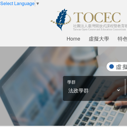
Select Language
▼
Home
虛擬大學
特
虛
學群