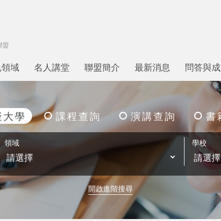
色領域
名人講堂
聯盟簡介
最新消息
問答與成
擬大學
課程查詢
演講查詢
書
領域
學校
開啟進階搜尋