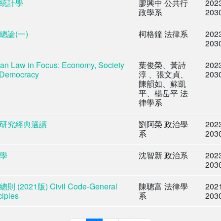
統計學
廖興中 公共行
202
政學系
203
總論(一)
柯格鐘 法律系
202
203
an Law in Focus: Economy, Society
葉俊榮、黃詩
202
 Democracy
淳 、張文貞、
203
陳韻如、蘇凱
平、楊岳平 法
律學系
研究經典選讀
劉阿榮 政治學
202
系
203
學
沈智新 政治系
202
203
則 (2021版) Civil Code-General
陳聰富 法律學
202
ciples
系
203