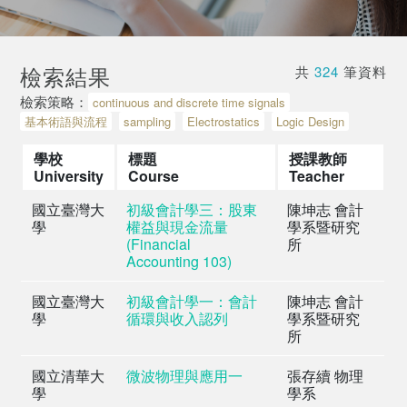
檢索結果
共
324
筆資料
檢索策略：
continuous and discrete time signals
基本術語與流程
sampling
Electrostatics
Logic Design
學校
標題
授課教師
University
Course
Teacher
國立臺灣大
初級會計學三：股東
陳坤志 會計
學
權益與現金流量
學系暨研究
(Financial
所
Accounting 103)
國立臺灣大
初級會計學一：會計
陳坤志 會計
學
循環與收入認列
學系暨研究
所
國立清華大
微波物理與應用一
張存續 物理
學
學系