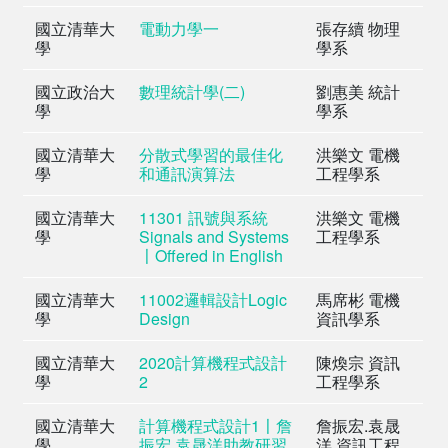
國立清華大
電動力學一
張存續 物理
學
學系
國立政治大
數理統計學(二)
劉惠美 統計
學
學系
國立清華大
分散式學習的最佳化
洪樂文 電機
學
和通訊演算法
工程學系
國立清華大
11301 訊號與系統
洪樂文 電機
學
Signals and Systems
工程學系
〡Offered in English
國立清華大
11002邏輯設計Logic
馬席彬 電機
學
Design
資訊學系
國立清華大
2020計算機程式設計
陳煥宗 資訊
學
2
工程學系
國立清華大
計算機程式設計1〡詹
詹振宏.袁晟
學
振宏.袁晟洋助教研習
洋 資訊工程