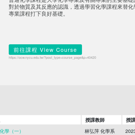
對於物質及其反應的認識，透過學習化學課程來替化
專業課程打下良好基礎。
前往課程 View Course
https://ocw.nycu.edu.tw/?post_type=course_page&p=40420
題
授課教師
授
化學（一）
林弘萍 化學系
202