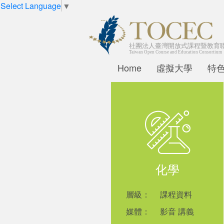
Select Language
▼
Home
虛擬大學
特
化學
層級：
課程資料
媒體：
影音 講義