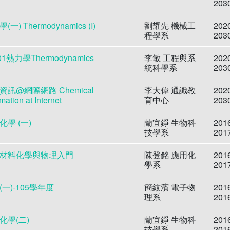
203
(一) Thermodynamics (I)
劉耀先 機械工
202
程學系
203
01熱力學Thermodynamics
李敏 工程與系
202
統科學系
203
資訊@網際網路 Chemical
李大偉 通識教
202
rmation at Internet
育中心
203
化學 (一)
蘭宜錚 生物科
201
技學系
201
材料化學與物理入門
陳登銘 應用化
201
學系
201
(一)-105學年度
簡紋濱 電子物
201
理系
201
化學(二)
蘭宜錚 生物科
201
技學系
201