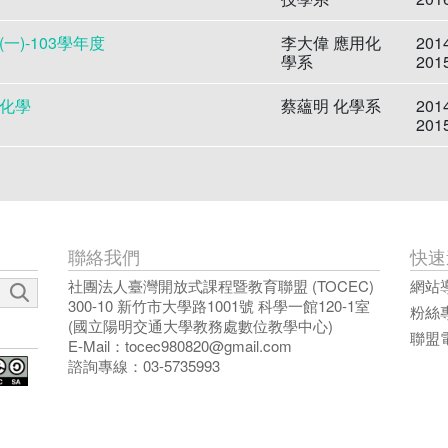
(一)-103學年度
李大偉 應用化
201
學系
201
化學
蔡蘊明 化學系
201
201
聯絡我們
快速
社團法人臺灣開放式課程暨教育聯盟 (TOCEC)
網站
300-10 新竹市大學路1001號 科學一館120-1室
粉絲
(國立陽明交通大學教務處數位教學中心)
聯盟
E-Mail：
tocec980820@gmail.com
諮詢專線：03-5735993