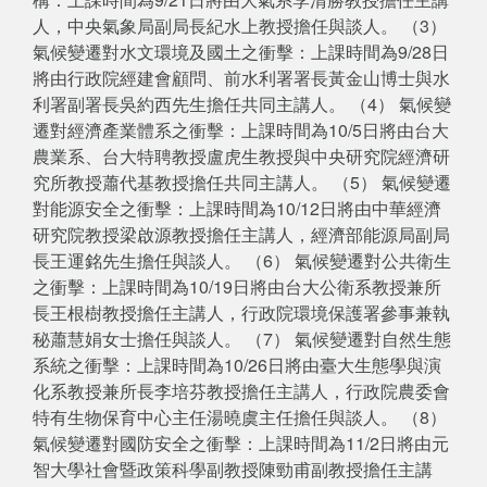
人，中央氣象局副局長紀水上教授擔任與談人。 （3）
氣候變遷對水文環境及國土之衝擊：上課時間為9/28日
將由行政院經建會顧問、前水利署署長黃金山博士與水
利署副署長吳約西先生擔任共同主講人。 （4） 氣候變
遷對經濟產業體系之衝擊：上課時間為10/5日將由台大
農業系、台大特聘教授盧虎生教授與中央研究院經濟研
究所教授蕭代基教授擔任共同主講人。 （5） 氣候變遷
對能源安全之衝擊：上課時間為10/12日將由中華經濟
研究院教授梁啟源教授擔任主講人，經濟部能源局副局
長王運銘先生擔任與談人。 （6） 氣候變遷對公共衛生
之衝擊：上課時間為10/19日將由台大公衛系教授兼所
長王根樹教授擔任主講人，行政院環境保護署參事兼執
秘蕭慧娟女士擔任與談人。 （7） 氣候變遷對自然生態
系統之衝擊：上課時間為10/26日將由臺大生態學與演
化系教授兼所長李培芬教授擔任主講人，行政院農委會
特有生物保育中心主任湯曉虞主任擔任與談人。 （8）
氣候變遷對國防安全之衝擊：上課時間為11/2日將由元
智大學社會暨政策科學副教授陳勁甫副教授擔任主講