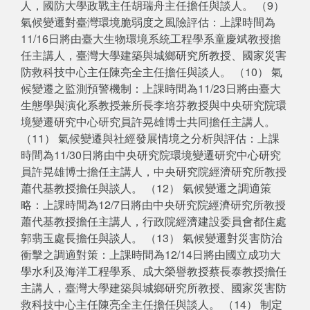
人，國防大學政戰主任胡瑞舟主任擔任與談人。 （9）
氣候變遷對臺灣環境脆弱度之風險評估：上課時間為
11/16日將由臺大生物環境系統工程學系童慶斌教授擔
任主講人，臺灣大學建築與城鄉研究所教授、國家災害
防救科技中心主任陳亮全主任擔任與談人。 （10） 氣
候變遷之監測預警機制：上課時間為11/23日將由臺大
生態學與演化系教授兼所長李培芬教授與中央研究院環
境變遷研究中心研究員許晃雄博士共同擔任主講人。
（11） 氣候變遷與社經發展情境之分析與評估：上課
時間為11/30日將由中央研究院環境變遷研究中心研究
員許晃雄博士擔任主講人，中央研究院經濟研究所教授
蕭代基教授擔任與談人。 （12） 氣候變遷之調適策
略：上課時間為12/7日將由中央研究院經濟研究所教授
蕭代基教授擔任主講人，行政院經濟建設委員會都住處
郭翡玉處長擔任與談人。 （13） 氣候變遷對災害防治
衝擊之調適對策：上課時間為12/14日將由國立成功大
學水利及海洋工程學系、成大榮譽教授蔡長泰教授擔任
主講人，臺灣大學建築與城鄉研究所教授、國家災害防
救科技中心主任陳亮全主任擔任與談人。 （14） 制定