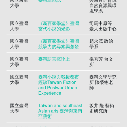
大學
自然資源與環
境學系
國立臺灣
《新百家學堂》臺灣
司馬中原等
大學
當代小說的光影
臺大出版中心
國立臺灣
《新百家學堂》臺灣
趙永茂 政治
大學
競爭力的尋索與創發
學系
國立臺灣
臺灣語言概論上
楊秀芳 台文
大學
所
國立臺灣
臺灣小說與戰後都市
臺灣文學研究
大學
經驗Taiwan Fiction
所 陳榮彬老
and Postwar Urban
師
Experience
國立臺灣
Taiwan and southeast
坂井 隆 藝術
大學
Asian arts 臺灣與東南
史研究所
亞藝術