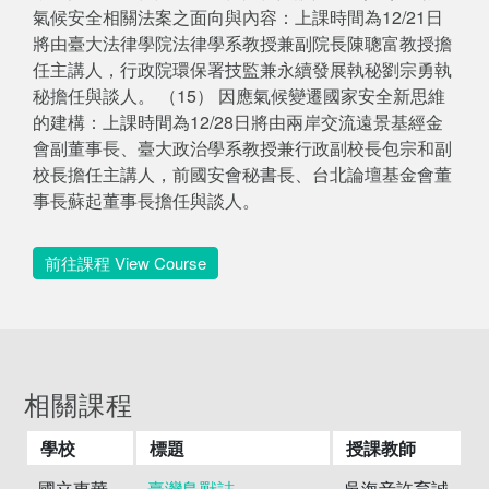
氣候安全相關法案之面向與內容：上課時間為12/21日
將由臺大法律學院法律學系教授兼副院長陳聰富教授擔
任主講人，行政院環保署技監兼永續發展執秘劉宗勇執
秘擔任與談人。 （15） 因應氣候變遷國家安全新思維
的建構：上課時間為12/28日將由兩岸交流遠景基經金
會副董事長、臺大政治學系教授兼行政副校長包宗和副
校長擔任主講人，前國安會秘書長、台北論壇基金會董
事長蘇起董事長擔任與談人。
前往課程 View Course
相關課程
學校
標題
授課教師
國立東華
臺灣鳥獸誌
吳海音許育誠