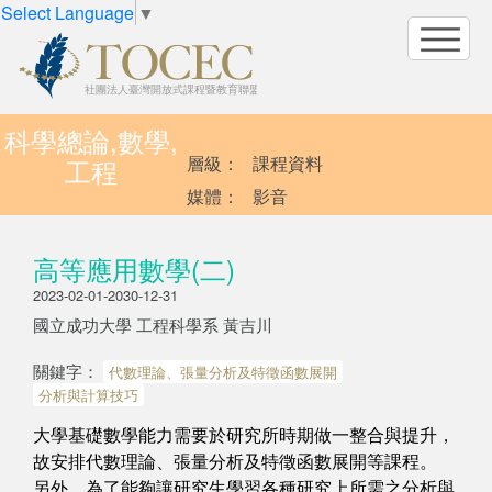
Select Language
▼
科學總論,數學,
層級：
課程資料
工程
媒體：
影音
高等應用數學(二)
2023-02-01-2030-12-31
國立成功大學 工程科學系 黃吉川
關鍵字：
代數理論、張量分析及特徵函數展開
分析與計算技巧
大學基礎數學能力需要於研究所時期做一整合與提升，
故安排
代數理論、張量分析及特徵函數展開
等課程。
另外，為了能夠讓研究生學習各種研究上所需之分析與