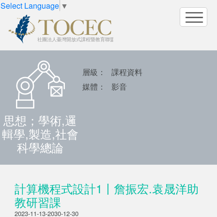
Select Language
▼
層級：
課程資料
媒體：
影音
思想；學術,邏
輯學,製造,社會
科學總論
計算機程式設計1〡詹振宏.袁晟洋助
教研習課
2023-11-13-2030-12-30