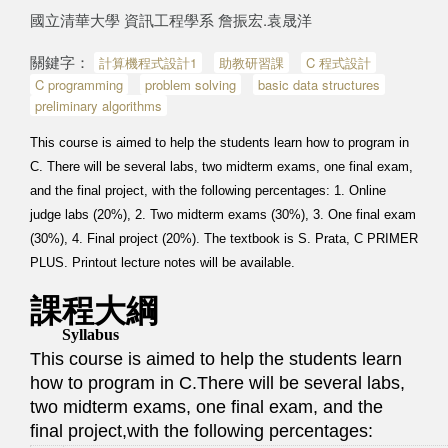
國立清華大學 資訊工程學系 詹振宏.袁晟洋
關鍵字：
計算機程式設計1
助教研習課
C 程式設計
C programming
problem solving
basic data structures
preliminary algorithms
This course is aimed to help the students learn how to program in
C. There will be several labs, two midterm exams, one final exam,
and the final project, with the following percentages: 1. Online
judge labs (20%), 2. Two midterm exams (30%), 3. One final exam
(30%), 4. Final project (20%). The textbook is S. Prata, C PRIMER
PLUS. Printout lecture notes will be available.
課程大綱
Syllabus
This course is aimed to help the students learn
how to program in C.There will be several labs,
two midterm exams, one final exam, and the
final project,with the following percentages: