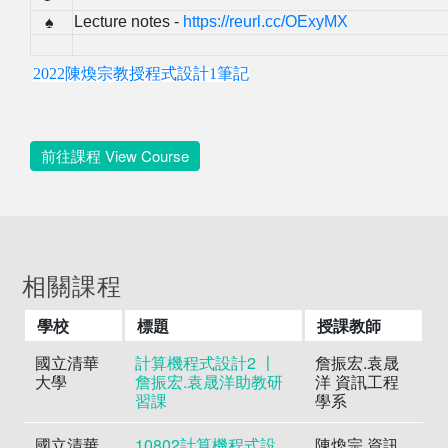
Lecture notes -
https://reurl.cc/OExyMX
♠
2022陳煥宗教授程式設計1筆記
前往課程 View Course
相關課程
學校
標題
授課教師
國立清華
計算機程式設計2 〡
詹振宏.袁晟
大學
詹振宏.袁晟洋助教研
洋 資訊工程
習課
學系
國立清華
10802計算機程式設
陳煥宗 資訊