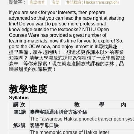
關鍵字：
客語標音
客語
客語標音( Hakka transcription)
If you are seek for your interests, then prepare
advanced so that you can lead the race right at starting
line! Do you want to pursue more professional
knowledge outside the textbooks? NTHU Open
Courses Ware has provided a great number of
learning-materials, now it’s time for you to explore! So,
go to the OCW now, and enjoy utmost in it!尋找興趣，
提早準備，贏在起跑點！！想追求更多課本以外的專業
知識嗎？ 清華大學開放式課程為你種植了一座學習資源
森林，等你來探索！現在就走進開放式課程的森林，品
嚐最甜美的知識果實！
教學進度
Syllabus
講 次
教 學 內
第
1
講
臺灣客語通用拼音方案介紹
The Taiwanese Hakka phonetic transcription sys
第
2
講
客語字母口訣
The mnemonic phrase of Hakka letter