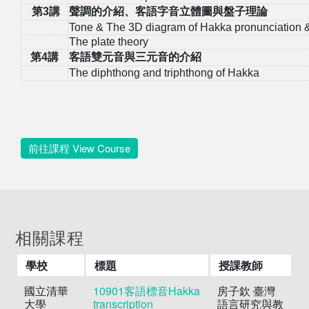
第
3
講
聲調的介紹、客語字音立體圖與盤子理論
Tone & The 3D diagram of Hakka pronunciation
The plate theory
第
4
講
客語雙元音與三元音的介紹
The diphthong and triphthong of Hakk
a
前往課程 View Course
相關課程
學校
標題
授課教師
國立清華
10901客語標音Hakka
房子欽 臺灣
大學
transcription
語言研究與教